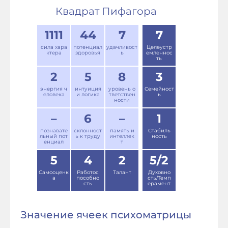
Квадрат Пифагора
1111
44
7
7
сила хара
потенциал
удачливост
Целеустр
ктера
здоровья
ь
емленнос
ть
2
5
8
3
энергия ч
интуиция
уровень о
Семейност
еловека
и логика
тветствен
ь
ности
–
6
–
1
познавате
склонност
память и
Стабиль
льный пот
ь к труду
интеллек
ность
енциал
т
5
4
2
5/2
Самооценк
Работос
Талант
Духовно
а
пособно
сть/Темп
сть
ерамент
Значение ячеек психоматрицы