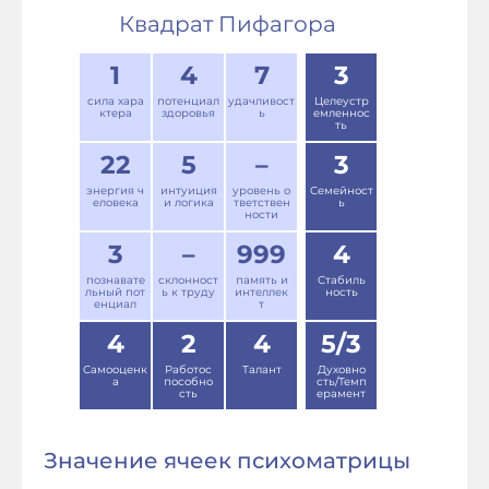
Квадрат Пифагора
1
4
7
3
сила хара
потенциал
удачливост
Целеустр
ктера
здоровья
ь
емленнос
ть
22
5
–
3
энергия ч
интуиция
уровень о
Семейност
еловека
и логика
тветствен
ь
ности
3
–
999
4
познавате
склонност
память и
Стабиль
льный пот
ь к труду
интеллек
ность
енциал
т
4
2
4
5/3
Самооценк
Работос
Талант
Духовно
а
пособно
сть/Темп
сть
ерамент
Значение ячеек психоматрицы