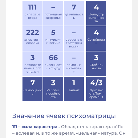
111
–
7
4
сила хара
потенциал
удачливост
Целеустр
ктера
здоровья
ь
емленнос
ть
222
5
–
4
энергия ч
интуиция
уровень о
Семейност
еловека
и логика
тветствен
ь
ности
3
66
–
3
познавате
склонност
память и
Стабиль
льный пот
ь к труду
интеллек
ность
енциал
т
7
3
1
4/3
Самооценк
Работос
Талант
Духовно
а
пособно
сть/Темп
сть
ерамент
Значение ячеек психоматрицы
111 – сила характера .
Обладатель характера «111»
– волевая и, в то же время, «цельная» натура. Он