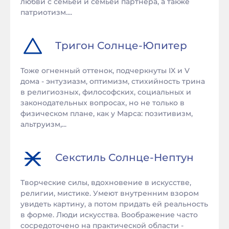
любви с семьей и семьей партнера, а также
патриотизм....
Тригон
Солнце
-
Юпитер
Тоже огненный оттенок, подчеркнуты IX и V
дома - энтузиазм, оптимизм, стихийность трина
в религиозных, философских, социальных и
законодательных вопросах, но не только в
физическом плане, как у Марса: позитивизм,
альтруизм,...
Секстиль
Солнце
-
Нептун
Творческие силы, вдохновение в искусстве,
религии, мистике. Умеют внутренним взором
увидеть картину, а потом придать ей реальность
в форме. Люди искусства. Воображение часто
сосредоточено на практической области -