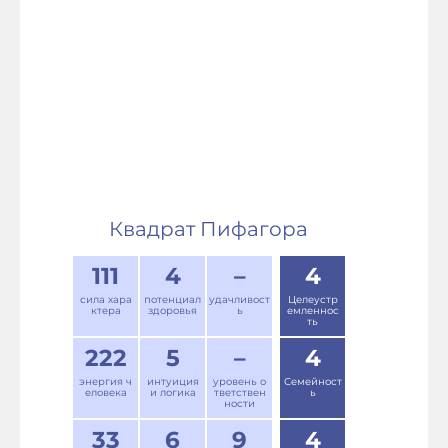
Квадрат Пифагора
111
4
–
4
сила хара
потенциал
удачливост
Целеустр
ктера
здоровья
ь
емленнос
ть
222
5
–
4
энергия ч
интуиция
уровень о
Семейност
еловека
и логика
тветствен
ь
ности
33
6
9
4