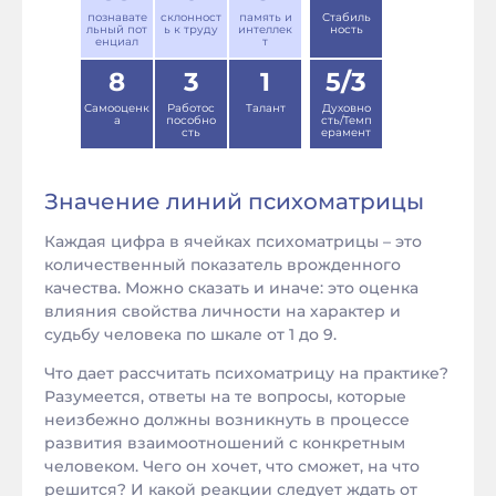
познавате
склонност
память и
Стабиль
льный пот
ь к труду
интеллек
ность
енциал
т
8
3
1
5/3
Самооценк
Работос
Талант
Духовно
а
пособно
сть/Темп
сть
ерамент
Значение линий психоматрицы
Каждая цифра в ячейках психоматрицы – это
количественный показатель врожденного
качества. Можно сказать и иначе: это оценка
влияния свойства личности на характер и
судьбу человека по шкале от 1 до 9.
Что дает рассчитать психоматрицу на практике?
Разумеется, ответы на те вопросы, которые
неизбежно должны возникнуть в процессе
развития взаимоотношений с конкретным
человеком. Чего он хочет, что сможет, на что
решится? И какой реакции следует ждать от