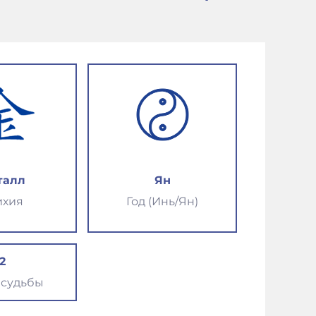
талл
Ян
ихия
Год (Инь/Ян)
2
 судьбы