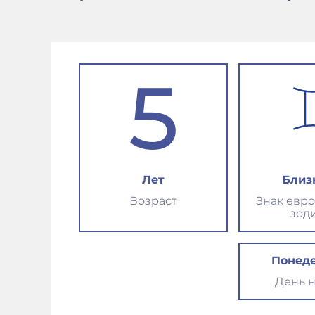
5
Лет
Близ
Возраст
Знак евр
зод
Понед
День 