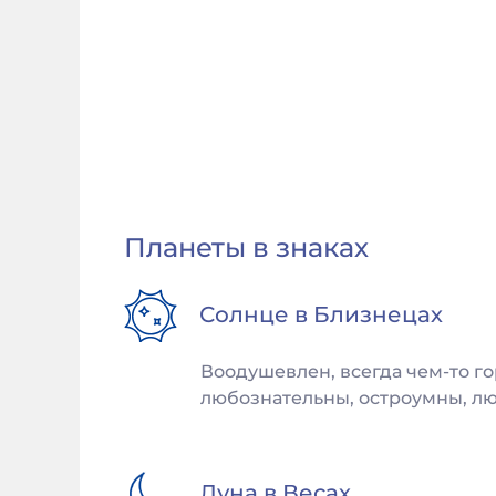
Планеты в знаках
Солнце в
Близнецах
Воодушевлен, всегда чем-то го
любознательны, остроумны, лю
Луна в
Весах