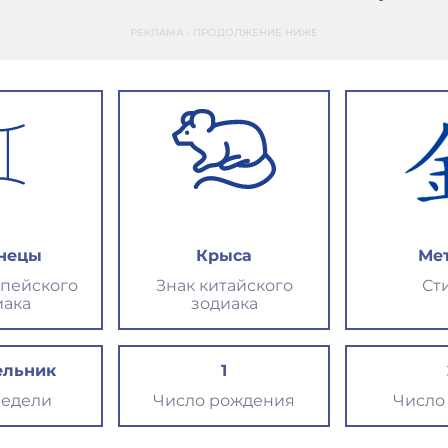
РЕКЛАМА - ПРОДОЛЖЕНИЕ НИЖЕ
нецы
Крыса
Ме
опейского
Знак китайского
Ст
иака
зодиака
ельник
1
недели
Число рождения
Число