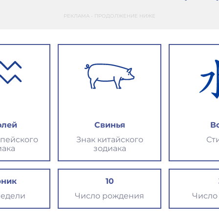
РЕКЛАМА - ПРОДОЛЖЕНИЕ НИЖЕ
олей
Свинья
В
опейского
Знак китайского
Ст
иака
зодиака
рник
10
недели
Число рождения
Число