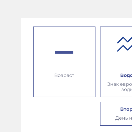
–
Возраст
Вод
Знак евр
зод
Вто
День 