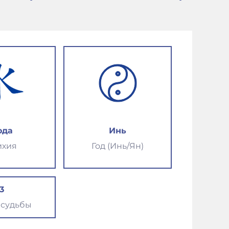
ода
Инь
ихия
Год (Инь/Ян)
3
 судьбы