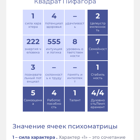
Квадрат Пифагора
1
4
–
2
сила хара
потенциал
удачливост
Целеустр
ктера
здоровья
ь
емленнос
ть
222
555
8
7
энергия ч
интуиция
уровень о
Семейност
еловека
и логика
тветствен
ь
ности
3
–
–
1
познавате
склонност
память и
Стабиль
льный пот
ь к труду
интеллек
ность
енциал
т
5
4
1
4/4
Самооценк
Работос
Талант
Духовно
а
пособно
сть/Темп
сть
ерамент
Значение ячеек психоматрицы
1 – сила характера .
Характер «1» – это сочетание