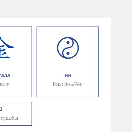
талл
Ян
ихия
Год (Инь/Ян)
3
 судьбы