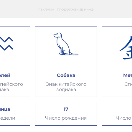
РЕКЛАМА - ПРОДОЛЖЕНИЕ НИЖЕ
олей
Собака
Ме
опейского
Знак китайского
Ст
иака
зодиака
ница
17
недели
Число рождения
Число