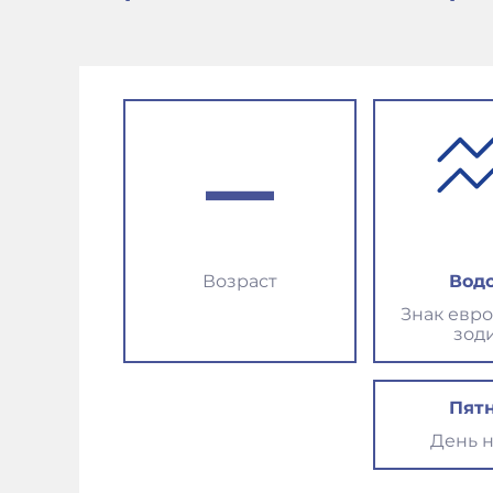
–
Возраст
Вод
Знак евр
зод
Пят
День 