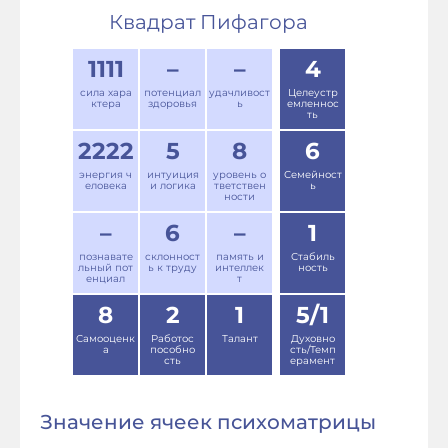
Квадрат Пифагора
1111
–
–
4
сила хара
потенциал
удачливост
Целеустр
ктера
здоровья
ь
емленнос
ть
2222
5
8
6
энергия ч
интуиция
уровень о
Семейност
еловека
и логика
тветствен
ь
ности
–
6
–
1
познавате
склонност
память и
Стабиль
льный пот
ь к труду
интеллек
ность
енциал
т
8
2
1
5/1
Самооценк
Работос
Талант
Духовно
а
пособно
сть/Темп
сть
ерамент
Значение ячеек психоматрицы