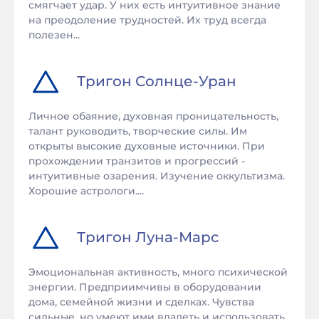
смягчает удар. У них есть интуитивное знание
на преодоление трудностей. Их труд всегда
полезен...
Тригон
Солнце
-
Уран
Личное обаяние, духовная проницательность,
талант руководить, творческие силы. Им
открыты высокие духовные источники. При
прохождении транзитов и прогрессий -
интуитивные озарения. Изучение оккультизма.
Хорошие астрологи....
Тригон
Луна
-
Марс
Эмоциональная активность, много психической
энергии. Предприимчивы в оборудовании
дома, семейной жизни и сделках. Чувства
сильные, но умеют ими владеть и использовать