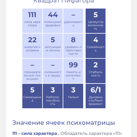
Квадрат Пифагора
111
44
–
5
сила хара
потенциал
удачливост
Целеустр
ктера
здоровья
ь
емленнос
ть
22
5
8
4
энергия ч
интуиция
уровень о
Семейност
еловека
и логика
тветствен
ь
ности
–
–
99
2
познавате
склонност
память и
Стабиль
льный пот
ь к труду
интеллек
ность
енциал
т
5
3
3
6/1
Самооценк
Работос
Талант
Духовно
а
пособно
сть/Темп
сть
ерамент
Значение ячеек психоматрицы
111 – сила характера .
Обладатель характера «111»