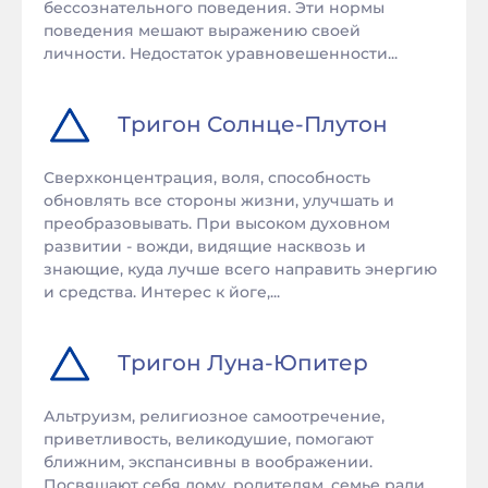
бессознательного поведения. Эти нормы
поведения мешают выражению своей
личности. Недостаток уравновешенности...
Тригон
Солнце
-
Плутон
Сверхконцентрация, воля, способность
обновлять все стороны жизни, улучшать и
преобразовывать. При высоком духовном
развитии - вожди, видящие насквозь и
знающие, куда лучше всего направить энергию
и средства. Интерес к йоге,...
Тригон
Луна
-
Юпитер
Альтруизм, религиозное самоотречение,
приветливость, великодушие, помогают
ближним, экспансивны в воображении.
Посвящают себя дому, родителям, семье ради