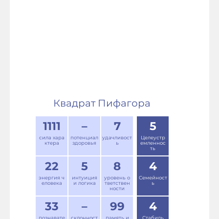
Квадрат Пифагора
1111
–
7
5
сила хара
потенциал
удачливост
Целеустр
ктера
здоровья
ь
емленнос
ть
22
5
8
4
энергия ч
интуиция
уровень о
Семейност
еловека
и логика
тветствен
ь
ности
33
–
99
4
познавате
склонност
память и
Стабиль