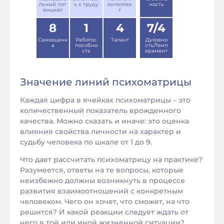
льный пот
ь к труду
интеллек
ность
енциал
т
8
1
4
7/4
Самооценк
Работос
Талант
Духовно
а
пособно
сть/Темп
сть
ерамент
Значение линий психоматрицы
Каждая цифра в ячейках психоматрицы – это
количественный показатель врожденного
качества. Можно сказать и иначе: это оценка
влияния свойства личности на характер и
судьбу человека по шкале от 1 до 9.
Что дает рассчитать психоматрицу на практике?
Разумеется, ответы на те вопросы, которые
неизбежно должны возникнуть в процессе
развития взаимоотношений с конкретным
человеком. Чего он хочет, что сможет, на что
решится? И какой реакции следует ждать от
него в той или иной жизненной ситуации?